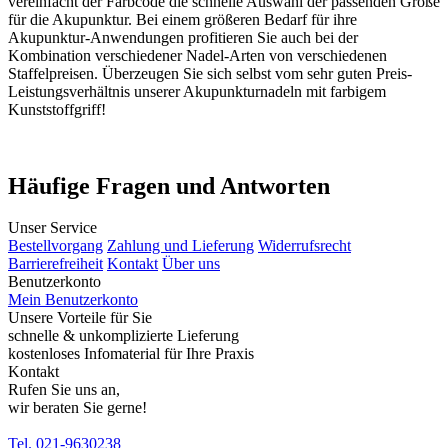
vereinfacht der Farbcode die schnelle Auswahl der passenden Größe
für die Akupunktur. Bei einem größeren Bedarf für ihre
Akupunktur-Anwendungen profitieren Sie auch bei der
Kombination verschiedener Nadel-Arten von verschiedenen
Staffelpreisen. Überzeugen Sie sich selbst vom sehr guten Preis-
Leistungsverhältnis unserer Akupunkturnadeln mit farbigem
Kunststoffgriff!
Häufige Fragen und Antworten
Unser Service
Bestellvorgang
Zahlung und Lieferung
Widerrufsrecht
Barrierefreiheit
Kontakt
Über uns
Benutzerkonto
Mein Benutzerkonto
Unsere Vorteile für Sie
schnelle & unkomplizierte Lieferung
kostenloses Infomaterial für Ihre Praxis
Kontakt
Rufen Sie uns an,
wir beraten Sie gerne!
Tel. 021-9630238