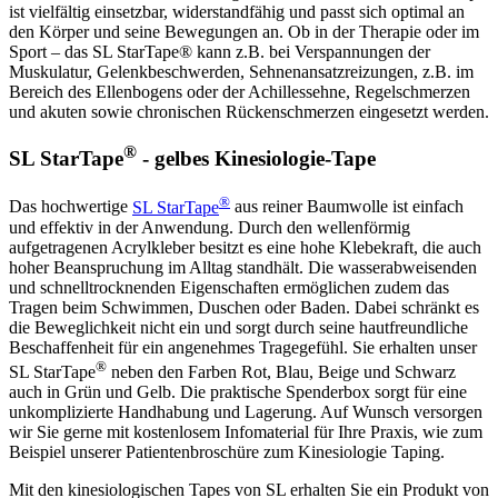
ist vielfältig einsetzbar, widerstandfähig und passt sich optimal an
den Körper und seine Bewegungen an. Ob in der Therapie oder im
Sport – das SL StarTape® kann z.B. bei Verspannungen der
Muskulatur, Gelenkbeschwerden, Sehnenansatzreizungen, z.B. im
Bereich des Ellenbogens oder der Achillessehne, Regelschmerzen
und akuten sowie chronischen Rückenschmerzen eingesetzt werden.
®
SL StarTape
- gelbes Kinesiologie-Tape
®
Das hochwertige
SL StarTape
aus reiner Baumwolle ist einfach
und effektiv in der Anwendung. Durch den wellenförmig
aufgetragenen Acrylkleber besitzt es eine hohe Klebekraft, die auch
hoher Beanspruchung im Alltag standhält. Die wasserabweisenden
und schnelltrocknenden Eigenschaften ermöglichen zudem das
Tragen beim Schwimmen, Duschen oder Baden. Dabei schränkt es
die Beweglichkeit nicht ein und sorgt durch seine hautfreundliche
Beschaffenheit für ein angenehmes Tragegefühl. Sie erhalten unser
®
SL StarTape
neben den Farben Rot, Blau, Beige und Schwarz
auch in Grün und Gelb. Die praktische Spenderbox sorgt für eine
unkomplizierte Handhabung und Lagerung. Auf Wunsch versorgen
wir Sie gerne mit kostenlosem Infomaterial für Ihre Praxis, wie zum
Beispiel unserer Patientenbroschüre zum Kinesiologie Taping.
Mit den kinesiologischen Tapes von SL erhalten Sie ein Produkt von